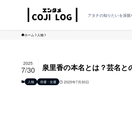
アタナの知りたいを深掘
ホーム
人物
2025
泉里香の本名とは？芸名と
7/30
人物
俳優・女優
2025年7月30日