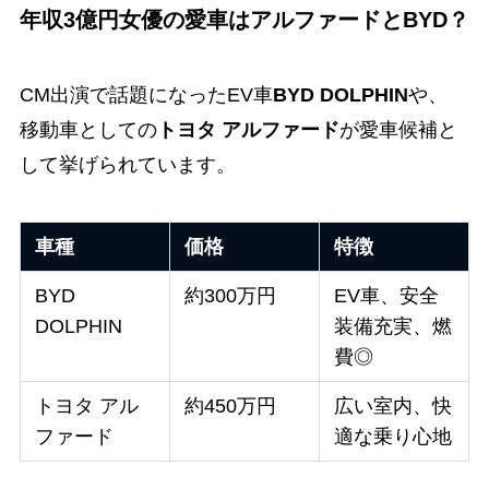
年収3億円女優の愛車はアルファードとBYD？
CM出演で話題になったEV車
BYD DOLPHIN
や、
移動車としての
トヨタ アルファード
が愛車候補と
して挙げられています。
車種
価格
特徴
BYD
約300万円
EV車、安全
DOLPHIN
装備充実、燃
費◎
トヨタ アル
約450万円
広い室内、快
ファード
適な乗り心地