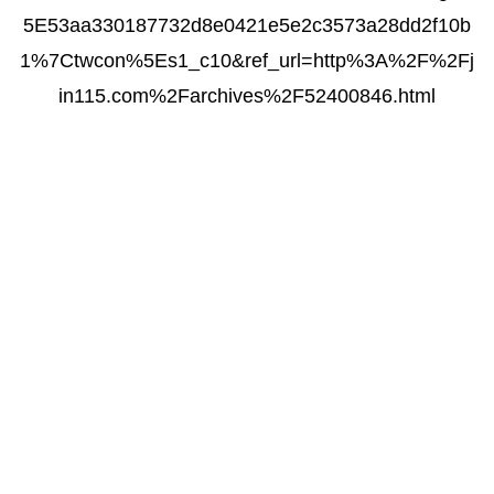
5E53aa330187732d8e0421e5e2c3573a28dd2f10b
1%7Ctwcon%5Es1_c10&ref_url=http%3A%2F%2Fj
in115.com%2Farchives%2F52400846.html